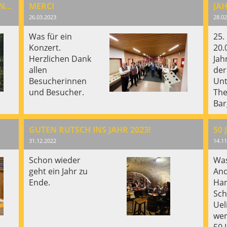
MG BARGEN BEIM STARTEVENT BARGEN BEWEGT DABEI!
MERCI
JA
26.03.2023
28.02
Was für ein
25.
Konzert.
20.
Herzlichen Dank
Jah
allen
der
Besucherinnen
Unt
und Besucher.
The
Bar
GUTEN RUTSCH INS JAHR 2023!
31.12.2022
14.11
Schon wieder
Was
geht ein Jahr zu
And
Ende.
Han
Sch
Uel
wer
50 