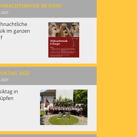
IHNACHTSMUSIK IM DORF
.2023
hnachtliche
ik im ganzen
f
SIKTAG 2023
.2023
iktag in
üpfen