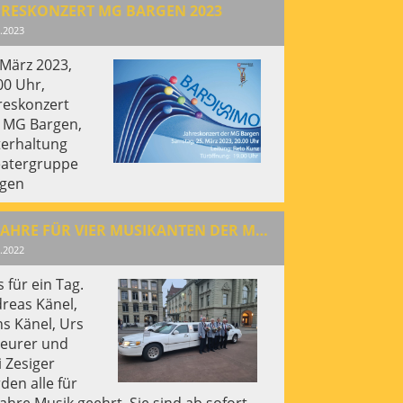
HRESKONZERT MG BARGEN 2023
.2023
 März 2023,
00 Uhr,
reskonzert
 MG Bargen,
erhaltung
atergruppe
gen
50 JAHRE FÜR VIER MUSIKANTEN DER MG BARGEN
.2022
 für ein Tag.
reas Känel,
s Känel, Urs
eurer und
i Zesiger
den alle für
Jahre Musik geehrt. Sie sind ab sofort