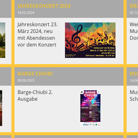
JAHRESKONZERT 2024
WE
18.02.2024
02.12
Jahreskonzert 23.
Wei
März 2024, neu
Mus
mit Abendessen
Dor
vor dem Konzert
BARGE-CHIUBI
MU
09.09.2023
14.06
Barge-Chiubi 2.
Mus
Ausgabe
Sch